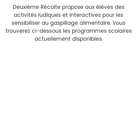
Deuxième Récolte propose aux élèves des
activités ludiques et interactives pour les
sensibiliser au gaspillage alimentaire. Vous
trouverez ci-dessous les programmes scolaires
actuellement disponibles.
DÉFI NATIONAL CONTRE LE GASPILLAGE
ALIMENTAIRE DANS LES ÉCOLES
PROGRAMME ÉDUCATIF SUR LE
GASPILLAGE ALIMENTAIRE DESTINÉ AUX
ÉCOLES DE TROISIÈME ANNÉE