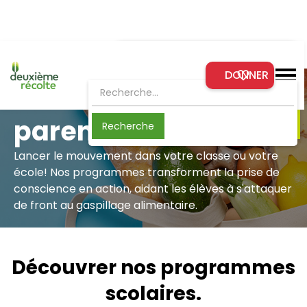
Formations à venir
DONNER
Découvrer les formations gratuites qui
Écoles, élèves et
s'offrent à vous ou à votre
organisation
parents
En savoir plus
Lancer le mouvement dans votre classe ou votre
école! Nos programmes transforment la prise de
conscience en action, aidant les élèves à s'attaquer
de front au gaspillage alimentaire.
Découvrer nos programmes
scolaires.