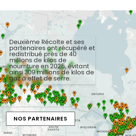
Deuxième Récolte et ses
partenaires ont récupéré et
redistribué près de
40
millions de kilos de
nourriture en 2025, évitant
ainsi
309
millions de kilos de
gaz à effet de serre.
NOS PARTENAIRES