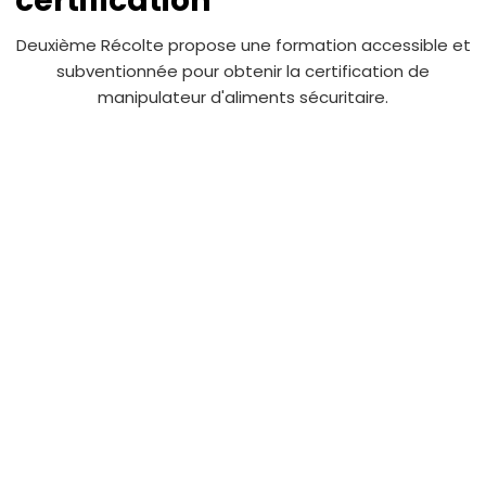
certification
Deuxième Récolte propose une formation accessible et
subventionnée pour obtenir la certification de
manipulateur d'aliments sécuritaire.
CERTIFICATION DEUXIÈME RÉCOLTE EN
MATIÈRE DE SÉCURITÉ ALIMENTAIRE POUR
LES PROGRAMMES ALIMENTAIRES À BUT
NON LUCRATIF
TRAINCAN : BASIC.FST CERTIFICATION EN
MATIÈRE DE SÉCURITÉ ALIMENTAIRE