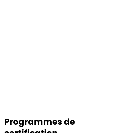
SÉANCE DE FORMATION : BRISER LES
MYTHES SUR L'ÉTIQUETAGE DES DATES
SÉANCE DE FORMATION : NOTIONS
FONDAMENTALES EN MATIÈRE DE
SÉCURITÉ ALIMENTAIRE
SÉANCE DE FORMATION : PLANIFIER DES
REPAS NUTRITIFS À PETIT BUDGET
Programmes de