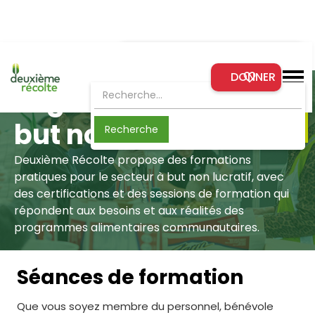
Formations à venir
DONNER
Découvrer les formations gratuites qui
Organismes à
s'offrent à vous ou à votre
organisation
but non lucratif
En savoir plus
Deuxième Récolte propose des formations
pratiques pour le secteur à but non lucratif, avec
des certifications et des sessions de formation qui
répondent aux besoins et aux réalités des
programmes alimentaires communautaires.
Séances de formation
Que vous soyez membre du personnel, bénévole